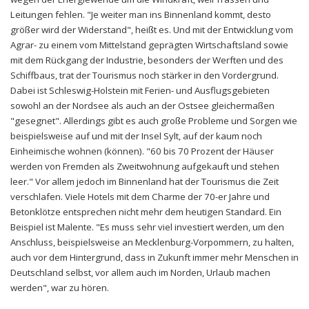
Leitungen fehlen. "Je weiter man ins Binnenland kommt, desto
größer wird der Widerstand", heißt es. Und mit der Entwicklung vom
Agrar- zu einem vom Mittelstand geprägten Wirtschaftsland sowie
mit dem Rückgang der Industrie, besonders der Werften und des
Schiffbaus, trat der Tourismus noch stärker in den Vordergrund.
Dabei ist Schleswig-Holstein mit Ferien- und Ausflugsgebieten
sowohl an der Nordsee als auch an der Ostsee gleichermaßen
"gesegnet". Allerdings gibt es auch große Probleme und Sorgen wie
beispielsweise auf und mit der Insel Sylt, auf der kaum noch
Einheimische wohnen (können). "60 bis 70 Prozent der Häuser
werden von Fremden als Zweitwohnung aufgekauft und stehen
leer." Vor allem jedoch im Binnenland hat der Tourismus die Zeit
verschlafen. Viele Hotels mit dem Charme der 70-er Jahre und
Betonklötze entsprechen nicht mehr dem heutigen Standard. Ein
Beispiel ist Malente. "Es muss sehr viel investiert werden, um den
Anschluss, beispielsweise an Mecklenburg-Vorpommern, zu halten,
auch vor dem Hintergrund, dass in Zukunft immer mehr Menschen in
Deutschland selbst, vor allem auch im Norden, Urlaub machen
werden", war zu hören.