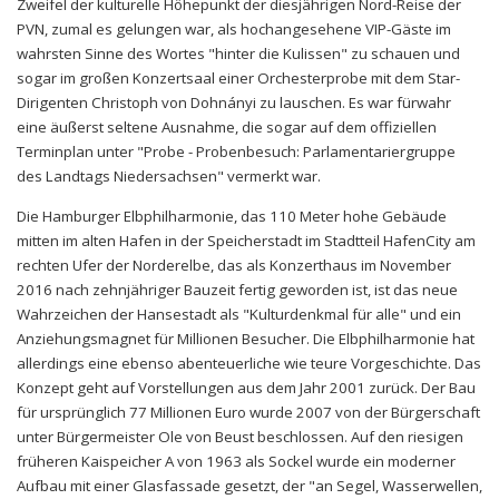
Zweifel der kulturelle Höhepunkt der diesjährigen Nord-Reise der
PVN, zumal es gelungen war, als hochangesehene VIP-Gäste im
wahrsten Sinne des Wortes "hinter die Kulissen" zu schauen und
sogar im großen Konzertsaal einer Orchesterprobe mit dem Star-
Dirigenten Christoph von Dohnányi zu lauschen. Es war fürwahr
eine äußerst seltene Ausnahme, die sogar auf dem offiziellen
Terminplan unter "Probe - Probenbesuch: Parlamentariergruppe
des Landtags Niedersachsen" vermerkt war.
Die Hamburger Elbphilharmonie, das 110 Meter hohe Gebäude
mitten im alten Hafen in der Speicherstadt im Stadtteil HafenCity am
rechten Ufer der Norderelbe, das als Konzerthaus im November
2016 nach zehnjähriger Bauzeit fertig geworden ist, ist das neue
Wahrzeichen der Hansestadt als "Kulturdenkmal für alle" und ein
Anziehungsmagnet für Millionen Besucher. Die Elbphilharmonie hat
allerdings eine ebenso abenteuerliche wie teure Vorgeschichte. Das
Konzept geht auf Vorstellungen aus dem Jahr 2001 zurück. Der Bau
für ursprünglich 77 Millionen Euro wurde 2007 von der Bürgerschaft
unter Bürgermeister Ole von Beust beschlossen. Auf den riesigen
früheren Kaispeicher A von 1963 als Sockel wurde ein moderner
Aufbau mit einer Glasfassade gesetzt, der "an Segel, Wasserwellen,