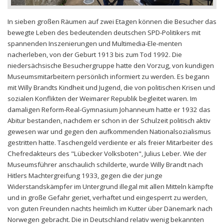
In sieben großen Räumen auf zwei Etagen können die Besucher das
bewegte Leben des bedeutenden deutschen SPD-Politikers mit
spannenden Inszenierungen und Multimedia-Ele-menten
nacherleben, von der Geburt 1913 bis zum Tod 1992. Die
niedersächsische Besuchergruppe hatte den Vorzug, von kundigen
Museumsmitarbeitern persönlich informiert zu werden. Es begann
mit Willy Brandts Kindheit und Jugend, die von politischen Krisen und
sozialen Konflikten der Weimarer Republik begleitet waren. Im
damaligen Reform-Real-Gymnasium Johanneum hatte er 1932 das
Abitur bestanden, nachdem er schon in der Schulzeit politisch aktiv
gewesen war und gegen den aufkommenden Nationalsozialismus
gestritten hatte. Taschengeld verdiente er als freier Mitarbeiter des
Chefredakteurs des "Lübecker Volksboten", Julius Leber. Wie der
Museumsführer anschaulich schilderte, wurde Willy Brandt nach
Hitlers Machtergreifung 1933, gegen die der junge
Widerstandskämpfer im Untergrund illegal mit allen Mitteln kämpfte
und in große Gefahr geriet, verhaftet und eingesperrt zu werden,
von guten Freunden nachts heimlich im Kutter über Dänemark nach
Norwegen gebracht. Die in Deutschland relativ wenig bekannten