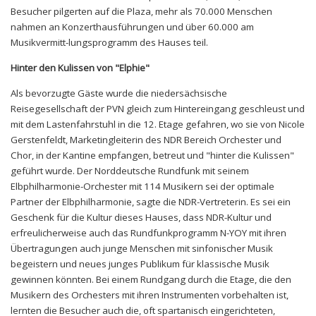
Besucher pilgerten auf die Plaza, mehr als 70.000 Menschen
nahmen an Konzerthausführungen und über 60.000 am
Musikvermitt-lungsprogramm des Hauses teil.
Hinter den Kulissen von "Elphie"
Als bevorzugte Gäste wurde die niedersächsische
Reisegesellschaft der PVN gleich zum Hintereingang geschleust und
mit dem Lastenfahrstuhl in die 12. Etage gefahren, wo sie von Nicole
Gerstenfeldt, Marketingleiterin des NDR Bereich Orchester und
Chor, in der Kantine empfangen, betreut und "hinter die Kulissen"
geführt wurde. Der Norddeutsche Rundfunk mit seinem
Elbphilharmonie-Orchester mit 114 Musikern sei der optimale
Partner der Elbphilharmonie, sagte die NDR-Vertreterin. Es sei ein
Geschenk für die Kultur dieses Hauses, dass NDR-Kultur und
erfreulicherweise auch das Rundfunkprogramm N-YOY mit ihren
Übertragungen auch junge Menschen mit sinfonischer Musik
begeistern und neues junges Publikum für klassische Musik
gewinnen könnten. Bei einem Rundgang durch die Etage, die den
Musikern des Orchesters mit ihren Instrumenten vorbehalten ist,
lernten die Besucher auch die, oft spartanisch eingerichteten,