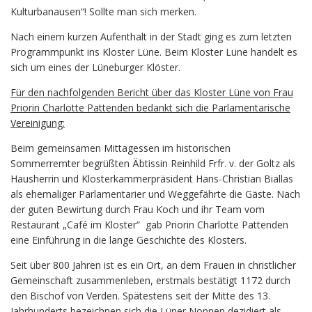
Kulturbanausen“! Sollte man sich merken.
Nach einem kurzen Aufenthalt in der Stadt ging es zum letzten
Programmpunkt ins Kloster Lüne. Beim Kloster Lüne handelt es
sich um eines der Lüneburger Klöster.
Für den nachfolgenden Bericht über das Kloster Lüne von Frau
Priorin Charlotte Pattenden bedankt sich die Parlamentarische
Vereinigung:
Beim gemeinsamen Mittagessen im historischen
Sommerremter begrüßten Äbtissin Reinhild Frfr. v. der Goltz als
Hausherrin und Klosterkammerpräsident Hans-Christian Biallas
als ehemaliger Parlamentarier und Weggefährte die Gäste. Nach
der guten Bewirtung durch Frau Koch und ihr Team vom
Restaurant „Café im Kloster“ gab Priorin Charlotte Pattenden
eine Einführung in die lange Geschichte des Klosters.
Seit über 800 Jahren ist es ein Ort, an dem Frauen in christlicher
Gemeinschaft zusammenleben, erstmals bestätigt 1172 durch
den Bischof von Verden. Spätestens seit der Mitte des 13.
Jahrhunderts bezeichnen sich die Lüner Nonnen dezidiert als