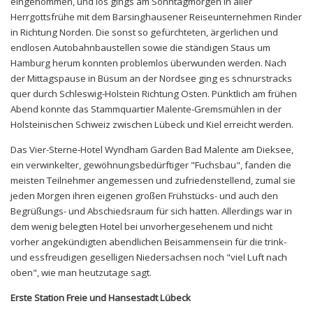
eingenommen, und los gings am Sonntagmorgen in aller
Herrgottsfrühe mit dem Barsinghausener Reiseunternehmen Rinder
in Richtung Norden. Die sonst so gefürchteten, ärgerlichen und
endlosen Autobahnbaustellen sowie die ständigen Staus um
Hamburg herum konnten problemlos überwunden werden. Nach
der Mittagspause in Büsum an der Nordsee ging es schnurstracks
quer durch Schleswig-Holstein Richtung Osten. Pünktlich am frühen
Abend konnte das Stammquartier Malente-Gremsmühlen in der
Holsteinischen Schweiz zwischen Lübeck und Kiel erreicht werden.
Das Vier-Sterne-Hotel Wyndham Garden Bad Malente am Dieksee,
ein verwinkelter, gewöhnungsbedürftiger "Fuchsbau", fanden die
meisten Teilnehmer angemessen und zufriedenstellend, zumal sie
jeden Morgen ihren eigenen großen Frühstücks- und auch den
Begrüßungs- und Abschiedsraum für sich hatten. Allerdings war in
dem wenig belegten Hotel bei unvorhergesehenem und nicht
vorher angekündigten abendlichen Beisammensein für die trink-
und essfreudigen geselligen Niedersachsen noch "viel Luft nach
oben", wie man heutzutage sagt.
Erste Station Freie und Hansestadt Lübeck