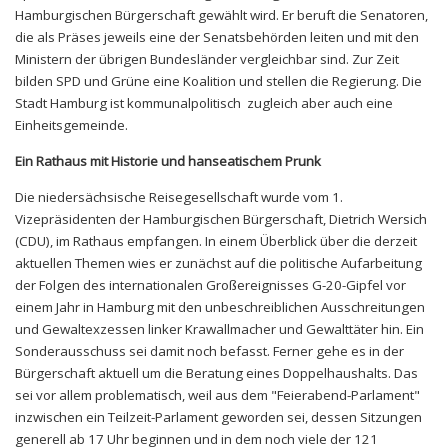
Hamburgischen Bürgerschaft gewählt wird. Er beruft die Senatoren,
die als Präses jeweils eine der Senatsbehörden leiten und mit den
Ministern der übrigen Bundesländer vergleichbar sind. Zur Zeit
bilden SPD und Grüne eine Koalition und stellen die Regierung. Die
Stadt Hamburg ist kommunalpolitisch zugleich aber auch eine
Einheitsgemeinde.
Ein Rathaus mit Historie und hanseatischem Prunk
Die niedersächsische Reisegesellschaft wurde vom 1.
Vizepräsidenten der Hamburgischen Bürgerschaft, Dietrich Wersich
(CDU), im Rathaus empfangen. In einem Überblick über die derzeit
aktuellen Themen wies er zunächst auf die politische Aufarbeitung
der Folgen des internationalen Großereignisses G-20-Gipfel vor
einem Jahr in Hamburg mit den unbeschreiblichen Ausschreitungen
und Gewaltexzessen linker Krawallmacher und Gewalttäter hin. Ein
Sonderausschuss sei damit noch befasst. Ferner gehe es in der
Bürgerschaft aktuell um die Beratung eines Doppelhaushalts. Das
sei vor allem problematisch, weil aus dem "Feierabend-Parlament"
inzwischen ein Teilzeit-Parlament geworden sei, dessen Sitzungen
generell ab 17 Uhr beginnen und in dem noch viele der 121