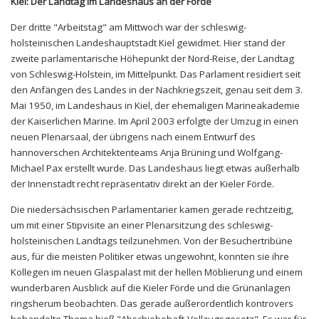
Kiel: Der Landtag im Landeshaus an der Förde
Der dritte "Arbeitstag" am Mittwoch war der schleswig-
holsteinischen Landeshauptstadt Kiel gewidmet. Hier stand der
zweite parlamentarische Höhepunkt der Nord-Reise, der Landtag
von Schleswig-Holstein, im Mittelpunkt. Das Parlament residiert seit
den Anfängen des Landes in der Nachkriegszeit, genau seit dem 3.
Mai 1950, im Landeshaus in Kiel, der ehemaligen Marineakademie
der Kaiserlichen Marine. Im April 2003 erfolgte der Umzug in einen
neuen Plenarsaal, der übrigens nach einem Entwurf des
hannoverschen Architektenteams Anja Brüning und Wolfgang-
Michael Pax erstellt wurde. Das Landeshaus liegt etwas außerhalb
der Innenstadt recht repräsentativ direkt an der Kieler Förde.
Die niedersächsischen Parlamentarier kamen gerade rechtzeitig,
um mit einer Stipvisite an einer Plenarsitzung des schleswig-
holsteinischen Landtags teilzunehmen. Von der Besuchertribüne
aus, für die meisten Politiker etwas ungewohnt, konnten sie ihre
Kollegen im neuen Glaspalast mit der hellen Möblierung und einem
wunderbaren Ausblick auf die Kieler Förde und die Grünanlagen
ringsherum beobachten. Das gerade außerordentlich kontrovers