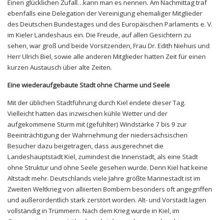
Einen glücklichen Zufall…kann man es nennen. Am Nachmittag traf
ebenfalls eine Delegation der Vereinigung ehemaliger Mitglieder
des Deutschen Bundestages und des Europäischen Parlaments e. V.
im Kieler Landeshaus ein. Die Freude, auf allen Gesichtern zu
sehen, war groß und beide Vorsitzenden, Frau Dr. Edith Niehuis und
Herr Ulrich Biel, sowie alle anderen Mitglieder hatten Zeit für einen
kurzen Austausch über alte Zeiten.
Eine wiederaufgebaute Stadt ohne Charme und Seele
Mit der üblichen Stadtführung durch Kiel endete dieser Tag.
Vielleicht hatten das inzwischen kühle Wetter und der
aufgekommene Sturm mit (gefühlter) Windstärke 7 bis 9 zur
Beeinträchtigung der Wahrnehmung der niedersächsischen
Besucher dazu beigetragen, dass ausgerechnet die
Landeshauptstadt Kiel, zumindest die Innenstadt, als eine Stadt
ohne Struktur und ohne Seele gesehen wurde. Denn Kiel hat keine
Altstadt mehr. Deutschlands viele Jahre größte Marinestadt ist im
Zweiten Weltkrieg von alliierten Bombern besonders oft angegriffen
und außerordentlich stark zerstört worden. Alt- und Vorstadt lagen
vollständig in Trümmern. Nach dem Krieg wurde in Kiel, im