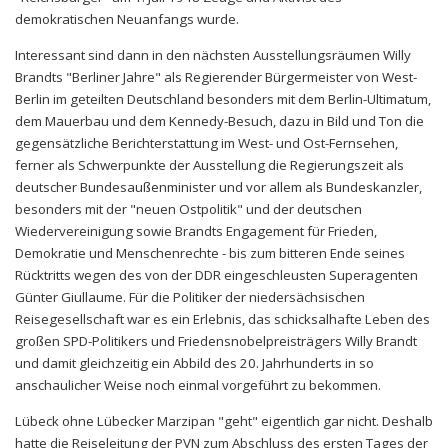
demokratischen Neuanfangs wurde.
Interessant sind dann in den nächsten Ausstellungsräumen Willy
Brandts "Berliner Jahre" als Regierender Bürgermeister von West-
Berlin im geteilten Deutschland besonders mit dem Berlin-Ultimatum,
dem Mauerbau und dem Kennedy-Besuch, dazu in Bild und Ton die
gegensätzliche Berichterstattung im West- und Ost-Fernsehen,
ferner als Schwerpunkte der Ausstellung die Regierungszeit als
deutscher Bundesaußenminister und vor allem als Bundeskanzler,
besonders mit der "neuen Ostpolitik" und der deutschen
Wiedervereinigung sowie Brandts Engagement für Frieden,
Demokratie und Menschenrechte - bis zum bitteren Ende seines
Rücktritts wegen des von der DDR eingeschleusten Superagenten
Günter Giullaume. Für die Politiker der niedersächsischen
Reisegesellschaft war es ein Erlebnis, das schicksalhafte Leben des
großen SPD-Politikers und Friedensnobelpreisträgers Willy Brandt
und damit gleichzeitig ein Abbild des 20. Jahrhunderts in so
anschaulicher Weise noch einmal vorgeführt zu bekommen.
Lübeck ohne Lübecker Marzipan "geht" eigentlich gar nicht. Deshalb
hatte die Reiseleitung der PVN zum Abschluss des ersten Tages der