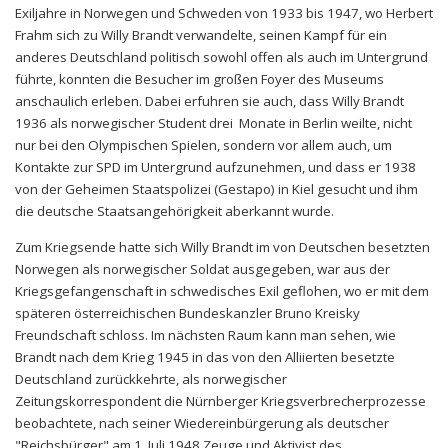
Exiljahre in Norwegen und Schweden von 1933 bis 1947, wo Herbert
Frahm sich zu Willy Brandt verwandelte, seinen Kampf für ein
anderes Deutschland politisch sowohl offen als auch im Untergrund
führte, konnten die Besucher im großen Foyer des Museums
anschaulich erleben. Dabei erfuhren sie auch, dass Willy Brandt
1936 als norwegischer Student drei Monate in Berlin weilte, nicht
nur bei den Olympischen Spielen, sondern vor allem auch, um
Kontakte zur SPD im Untergrund aufzunehmen, und dass er 1938
von der Geheimen Staatspolizei (Gestapo) in Kiel gesucht und ihm
die deutsche Staatsangehörigkeit aberkannt wurde.
Zum Kriegsende hatte sich Willy Brandt im von Deutschen besetzten
Norwegen als norwegischer Soldat ausgegeben, war aus der
Kriegsgefangenschaft in schwedisches Exil geflohen, wo er mit dem
späteren österreichischen Bundeskanzler Bruno Kreisky
Freundschaft schloss. Im nächsten Raum kann man sehen, wie
Brandt nach dem Krieg 1945 in das von den Alliierten besetzte
Deutschland zurückkehrte, als norwegischer
Zeitungskorrespondent die Nürnberger Kriegsverbrecherprozesse
beobachtete, nach seiner Wiedereinbürgerung als deutscher
"Reichsbürger" am 1. Juli 1948 Zeuge und Aktivist des