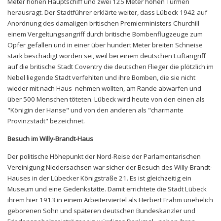
Meter hohen Hauptschiff und zwei 125 Meter hohen Türmen
herausragt. Der Stadtführer erklärte weiter, dass Lübeck 1942 auf
Anordnung des damaligen britischen Premierministers Churchill
einem Vergeltungsangriff durch britische Bombenflugzeuge zum
Opfer gefallen und in einer über hundert Meter breiten Schneise
stark beschädigt worden sei, weil bei einem deutschen Luftangriff
auf die britische Stadt Coventry die deutschen Flieger die plötzlich im
Nebel liegende Stadt verfehlten und ihre Bomben, die sie nicht
wieder mit nach Haus nehmen wollten, am Rande abwarfen und
über 500 Menschen töteten. Lübeck wird heute von den einen als
"Königin der Hanse" und von den anderen als "charmante
Provinzstadt" bezeichnet.
Besuch im Willy-Brandt-Haus
Der politische Höhepunkt der Nord-Reise der Parlamentarischen
Vereinigung Niedersachsen war sicher der Besuch des Willy-Brandt-
Hauses in der Lübecker Königstraße 21. Es ist gleichzeitig ein
Museum und eine Gedenkstätte. Damit errichtete die Stadt Lübeck
ihrem hier 1913 in einem Arbeiterviertel als Herbert Frahm unehelich
geborenen Sohn und späteren deutschen Bundeskanzler und