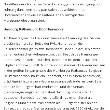
Nord-Reise ein Treffen im Café Niederegger mit Besichtigung und
Führung durch den Marzipan-Salon des weltbekannten
Unternehmens sowie ein Kaffee-Gedeck mit typischer
Marzipanprobe organisiert.
Hamburg: Rathaus und Elbphilharmonie
Am Dienstag war die Freie und Hansestadt Hamburg das Ziel der
diesjährigen großen Reise der PVN. Hier erlebten die
Reiseteilnehmer gleich zwei besondere Höhepunkte: Den ersten
parlamentarischen Höhepunkt mit dem Besuch des Hamburger
Rathauses und den kulturellen Höhepunkt mit dem Besuch der
Elbphilharmonie. Pünktlich um zehn Uhr standen die Niedersachsen
in der großen Eingangshalle des Hamburger Rathauses. Es gibt in
Deutschland wohl kaum ein Parlament, das in einem so stilvollen,
prächtigen, historischen Neorenais-sancegebäude residiert. Es ist
der Sitz der Bürgerschaft (Parlament) und des Senats
(Landesregierung). Der Stadtstaat Hamburg ist eines der 16
deutschen Bundesländer, es hat allerdings einen Senat als
Regierung und einem Präsidenten als 1. Bürgermeister an der
Spitze, der nach der Verfassungsänderung seit 1996 direkt von der