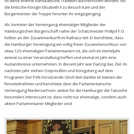
ist diese eherne hanseatische Tradition durchbrochen worden: Als
die britische Königin Elisabeth II zu Besuch kam und der
Bürgermeister die Treppe hinunter ihr entgegenging.
Als Vertreter der Vereinigung ehemaliger Mitglieder der
Hamburgischen Bürgerschaft nahm der Schatzmeister Fridtjof F.O.
Kelber an der Zusammenkunft im Rathaus teil. Er berichtete, dass
die Hamburger Vereinigung ein völlig freier Zusammenschluss von
etwa 120 ehemaligen Parlamentariern ist, die sich im Vierteljahr
einmal zu einer Veranstaltung treffen und einmal im Jahr eine
Auslandsreise unternehmen. In diesem Jahr war Danzig das Ziel. Im
nächsten Jahr stehen Ostpreußen und Königsberg auf dem
Programm. Der PVN-Vorsitzende Ulrich Biel dankte im Namen der
Reiseteilnehmer und berichtete über die Parlamentarische
Vereinigung Niedersachsen, wobei für die Hamburger die Tatsache
besonders interessant ist, dass nicht nur ehemalige, sondern auch
aktive Parlamentarier Mitglieder sind.