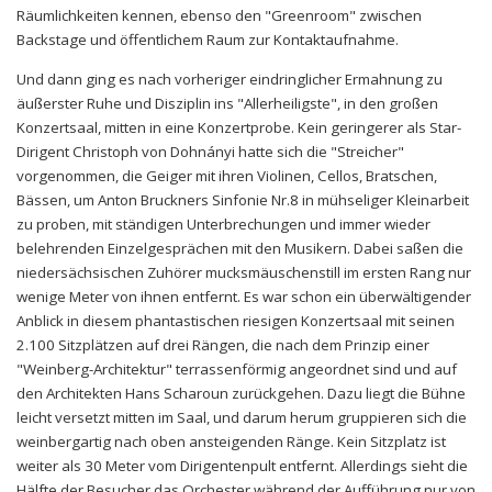
Räumlichkeiten kennen, ebenso den "Greenroom" zwischen
Backstage und öffentlichem Raum zur Kontaktaufnahme.
Und dann ging es nach vorheriger eindringlicher Ermahnung zu
äußerster Ruhe und Disziplin ins "Allerheiligste", in den großen
Konzertsaal, mitten in eine Konzertprobe. Kein geringerer als Star-
Dirigent Christoph von Dohnányi hatte sich die "Streicher"
vorgenommen, die Geiger mit ihren Violinen, Cellos, Bratschen,
Bässen, um Anton Bruckners Sinfonie Nr.8 in mühseliger Kleinarbeit
zu proben, mit ständigen Unterbrechungen und immer wieder
belehrenden Einzelgesprächen mit den Musikern. Dabei saßen die
niedersächsischen Zuhörer mucksmäuschenstill im ersten Rang nur
wenige Meter von ihnen entfernt. Es war schon ein überwältigender
Anblick in diesem phantastischen riesigen Konzertsaal mit seinen
2.100 Sitzplätzen auf drei Rängen, die nach dem Prinzip einer
"Weinberg-Architektur" terrassenförmig angeordnet sind und auf
den Architekten Hans Scharoun zurückgehen. Dazu liegt die Bühne
leicht versetzt mitten im Saal, und darum herum gruppieren sich die
weinbergartig nach oben ansteigenden Ränge. Kein Sitzplatz ist
weiter als 30 Meter vom Dirigentenpult entfernt. Allerdings sieht die
Hälfte der Besucher das Orchester während der Aufführung nur von