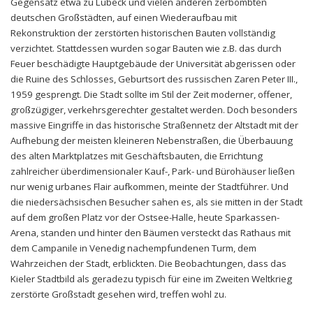
Gegensatz etwa zu Lübeck und vielen anderen zerbombten
deutschen Großstädten, auf einen Wiederaufbau mit
Rekonstruktion der zerstörten historischen Bauten vollständig
verzichtet. Stattdessen wurden sogar Bauten wie z.B. das durch
Feuer beschädigte Hauptgebäude der Universität abgerissen oder
die Ruine des Schlosses, Geburtsort des russischen Zaren Peter III.,
1959 gesprengt. Die Stadt sollte im Stil der Zeit moderner, offener,
großzügiger, verkehrsgerechter gestaltet werden. Doch besonders
massive Eingriffe in das historische Straßennetz der Altstadt mit der
Aufhebung der meisten kleineren Nebenstraßen, die Überbauung
des alten Marktplatzes mit Geschäftsbauten, die Errichtung
zahlreicher überdimensionaler Kauf-, Park- und Bürohäuser ließen
nur wenig urbanes Flair aufkommen, meinte der Stadtführer. Und
die niedersächsischen Besucher sahen es, als sie mitten in der Stadt
auf dem großen Platz vor der Ostsee-Halle, heute Sparkassen-
Arena, standen und hinter den Bäumen versteckt das Rathaus mit
dem Campanile in Venedig nachempfundenen Turm, dem
Wahrzeichen der Stadt, erblickten. Die Beobachtungen, dass das
Kieler Stadtbild als geradezu typisch für eine im Zweiten Weltkrieg
zerstörte Großstadt gesehen wird, treffen wohl zu.