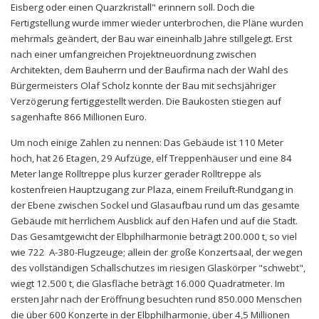
Eisberg oder einen Quarzkristall" erinnern soll. Doch die
Fertigstellung wurde immer wieder unterbrochen, die Pläne wurden
mehrmals geändert, der Bau war eineinhalb Jahre stillgelegt. Erst
nach einer umfangreichen Projektneuordnung zwischen
Architekten, dem Bauherrn und der Baufirma nach der Wahl des
Bürgermeisters Olaf Scholz konnte der Bau mit sechsjähriger
Verzögerung fertiggestellt werden. Die Baukosten stiegen auf
sagenhafte 866 Millionen Euro.
Um noch einige Zahlen zu nennen: Das Gebäude ist 110 Meter
hoch, hat 26 Etagen, 29 Aufzüge, elf Treppenhäuser und eine 84
Meter lange Rolltreppe plus kurzer gerader Rolltreppe als
kostenfreien Hauptzugang zur Plaza, einem Freiluft-Rundgang in
der Ebene zwischen Sockel und Glasaufbau rund um das gesamte
Gebäude mit herrlichem Ausblick auf den Hafen und auf die Stadt.
Das Gesamtgewicht der Elbphilharmonie beträgt 200.000 t, so viel
wie 722 A-380-Flugzeuge; allein der große Konzertsaal, der wegen
des vollständigen Schallschutzes im riesigen Glaskörper "schwebt",
wiegt 12.500 t, die Glasfläche beträgt 16.000 Quadratmeter. Im
ersten Jahr nach der Eröffnung besuchten rund 850.000 Menschen
die über 600 Konzerte in der Elbphilharmonie, über 4,5 Millionen