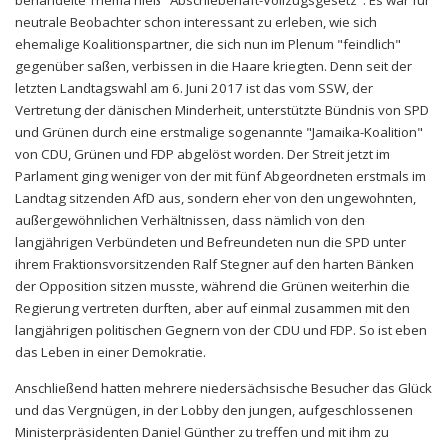
behandelte Thema hieß "Abschiebehaft-Vollzugsgesetz". Es war für
neutrale Beobachter schon interessant zu erleben, wie sich
ehemalige Koalitionspartner, die sich nun im Plenum "feindlich"
gegenüber saßen, verbissen in die Haare kriegten. Denn seit der
letzten Landtagswahl am 6. Juni 2017 ist das vom SSW, der
Vertretung der dänischen Minderheit, unterstützte Bündnis von SPD
und Grünen durch eine erstmalige sogenannte "Jamaika-Koalition"
von CDU, Grünen und FDP abgelöst worden. Der Streit jetzt im
Parlament ging weniger von der mit fünf Abgeordneten erstmals im
Landtag sitzenden AfD aus, sondern eher von den ungewohnten,
außergewöhnlichen Verhältnissen, dass nämlich von den
langjährigen Verbündeten und Befreundeten nun die SPD unter
ihrem Fraktionsvorsitzenden Ralf Stegner auf den harten Bänken
der Opposition sitzen musste, während die Grünen weiterhin die
Regierung vertreten durften, aber auf einmal zusammen mit den
langjährigen politischen Gegnern von der CDU und FDP. So ist eben
das Leben in einer Demokratie.
Anschließend hatten mehrere niedersächsische Besucher das Glück
und das Vergnügen, in der Lobby den jungen, aufgeschlossenen
Ministerpräsidenten Daniel Günther zu treffen und mit ihm zu